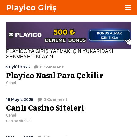
Playico Giriş
PLAYİCO'YA GİRİŞ YAPMAK İÇİN YUKARIDAKİ
SEKMEYE TIKLAYIN
5 Eylül 2025
0 Comment
Playico Nasıl Para Çekilir
Genel
16 Mayıs 2025
0 Comment
Canlı Casino Siteleri
Genel
Casino siteleri