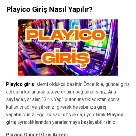
Playico Giriş Nasıl Yapılır?
Playico giriş
işlemi oldukça basittir. Öncelikle, güncel giriş
adresini kullanarak siteye erişim sağlamalısınız. Ana
sayfada yer alan “Giriş Yap” butonuna tıkladıktan sonra,
kullanıcı adı ve şifrenizi girerek hesabınıza giriş
yapabilirsiniz. Eğer hesabınız yoksa, üye olarak
Playico
giriş
ayrıcalıklarından yararlanmaya başlayabilirsiniz.
Playico Güncel Giriş Adresi