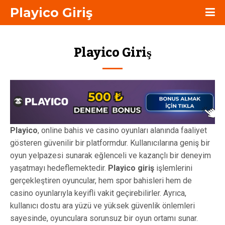
Playico Giriş
Playico Giriş
Playico
, online bahis ve casino oyunları alanında faaliyet
gösteren güvenilir bir platformdur. Kullanıcılarına geniş bir
oyun yelpazesi sunarak eğlenceli ve kazançlı bir deneyim
yaşatmayı hedeflemektedir.
Playico giriş
işlemlerini
gerçekleştiren oyuncular, hem spor bahisleri hem de
casino oyunlarıyla keyifli vakit geçirebilirler. Ayrıca,
kullanıcı dostu ara yüzü ve yüksek güvenlik önlemleri
sayesinde, oyunculara sorunsuz bir oyun ortamı sunar.