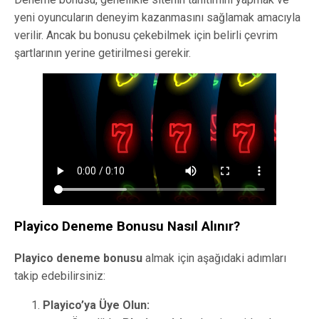
yeni oyuncuların deneyim kazanmasını sağlamak amacıyla
verilir. Ancak bu bonusu çekebilmek için belirli çevrim
şartlarının yerine getirilmesi gerekir.
Playico Deneme Bonusu Nasıl Alınır?
Playico deneme bonusu
almak için aşağıdaki adımları
takip edebilirsiniz:
Playico’ya Üye Olun: