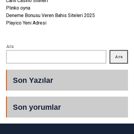
Canlı Casino Siteleri
Plinko oyna
Deneme Bonusu Veren Bahis Siteleri 2025
Playico Yeni Adresi
Ara
Ara
Son Yazılar
Son yorumlar